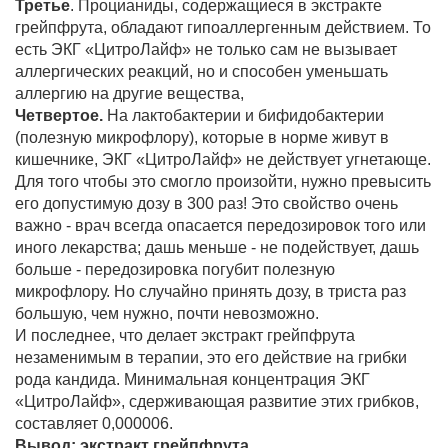
Третье
. Процианиды, содержащиеся в экстракте
грейпфрута, обладают гипоаллергенным действием. То
есть ЭКГ «ЦитроЛайф» не только сам не вызывает
аллергических реакций, но и способен уменьшать
аллергию на другие вещества,
Четвертое.
На лактобактерии и бифидобактерии
(полезную микрофлору), которые в норме живут в
кишечнике, ЭКГ «ЦитроЛайф» не действует угнетающе.
Для того чтобы это смогло произойти, нужно превысить
его допустимую дозу в 300 раз! Это свойство очень
важно - врач всегда опасается передозировок того или
иного лекарства; дашь меньше - не подействует, дашь
больше - передозировка погубит полезную
микрофлору. Но случайно принять дозу, в триста раз
большую, чем нужно, почти невозможно.
И последнее, что делает экстракт грейпфрута
незаменимым в терапии, это его действие на грибки
рода кандида. Минимальная концентрация ЭКГ
«ЦитроЛайф», сдерживающая развитие этих грибков,
составляет 0,000006.
Вывод: экстракт грейпфрута