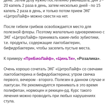
день. Затем дозу нужно постепенно уменьшать; дня 3 -
20 капель 2 раза в день, затем несколько дней - по 15
капель 2 раза в день, и только потом прием ЭКГ
«ЦитроЛайф» можно свести на нет.
После гибели грибков освобождается место для
полезной флоры. Поэтому желательно одновременно с
ЭКГ «ЦитроЛайф» принимать какие-либо эубиотики,
т.е. продукты, содержащие лактобактерин,
бифидобактерин, чтобы заселить пустые места.
К примеру
«ПреБиоЛайф»
,
«ЦиньТи»
, «Розалика»
.
Очень хорошо сочетать ЭКГ «ЦитроЛайф» со свечами
лактобактерина и бифидобактерина; утром свечка
первого, вечером - второго. Полезен в данном случае и
лактусан. Не рекомендуется принимать в это время
полифепан, нормоцен и рекицен-рд. Курс такого
лечения можно проводить при любых нарушениях
стула.