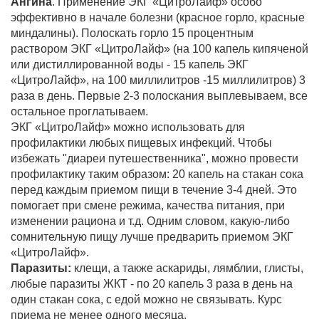
Ангина
. Применение ЭКГ «ЦитроЛайф» особо
эффективно в начале болезни (красное горло, красные
миндалины). Полоскать горло 15 процентным
раствором ЭКГ «ЦитроЛайф» (на 100 капель кипяченой
или дистиллированной воды - 15 капель ЭКГ
«ЦитроЛайф», на 100 миллилитров -15 миллилитров) 3
раза в день. Первые 2-3 полоскания выплевываем, все
остальное проглатываем.
ЭКГ «ЦитроЛайф» можно использовать для
профилактики любых пищевых инфекций. Чтобы
избежать "диареи путешественника", можно провести
профилактику таким образом: 20 капель на стакан сока
перед каждым приемом пищи в течение 3-4 дней. Это
помогает при смене режима, качества питания, при
изменении рациона и т.д. Одним словом, какую-либо
сомнительную пищу лучше предварить приемом ЭКГ
«ЦитроЛайф».
Паразиты:
клещи, а также аскариды, лямблии, глисты,
любые паразиты ЖКТ - по 20 капель 3 раза в день на
один стакан сока, с едой можно не связывать. Курс
приема не менее одного месяца.