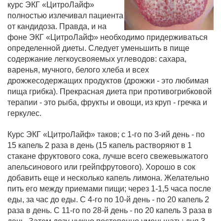
курс ЭКГ «ЦитроЛайф»
полностью излечивал пациента
от кандидоза. Правда, и на
фоне ЭКГ «ЦитроЛайф» необходимо придерживаться
определенной диеты. Следует уменьшить в пище
содержание легкоусвояемых углеводов: сахара,
варенья, мучного, белого хлеба и всех
дрожжесодержащих продуктов (дрожжи - это любимая
пища грибка). Прекрасная диета при противогрибковой
терапии - это рыба, фрукты и овощи, из круп - гречка и
геркулес.
Курс ЭКГ «ЦитроЛайф» таков; с 1-го по 3-ий день - по
15 капель 2 раза в день (15 капель растворяют в 1
стакане фруктового сока, лучше всего свежевыжатого
апельсинового или грейпфрутового). Хорошо в сок
добавить еще и несколько капель лимона. Желательно
пить его между приемами пищи; через 1-1,5 часа после
еды, за час до еды. С 4-го по 10-й день - по 20 капель 2
раза в день. С 11-го по 28-й день - по 20 капель 3 раза в