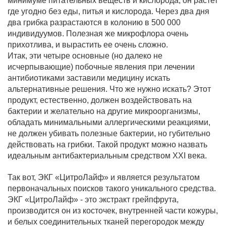
минимуме питательных веществ и кислорода; он растет
где угодно без еды, питья и кислорода. Через два дня
два грибка разрастаются в колонию в 500 000
индивидуумов. Полезная же микрофлора очень
прихотлива, и вырастить ее очень сложно.
Итак, эти четыре основные (но далеко не
исчерпывающие) побочные явления при лечении
антибиотиками заставили медицину искать
альтернативные решения. Что же нужно искать? Этот
продукт, естественно, должен воздействовать на
бактерии и желательно на другие микроорганизмы,
обладать минимальными аллергическими реакциями,
не должен убивать полезные бактерии, но губительно
действовать на грибки. Такой продукт можно назвать
идеальным антибактериальным средством XXI века.
Так вот, ЭКГ «ЦитроЛайф» и является результатом
первоначальных поисков такого уникального средства.
ЭКГ «ЦитроЛайф» - это экстракт грейпфрута,
производится он из косточек, внутренней части кожуры,
и белых соединительных тканей перегородок между