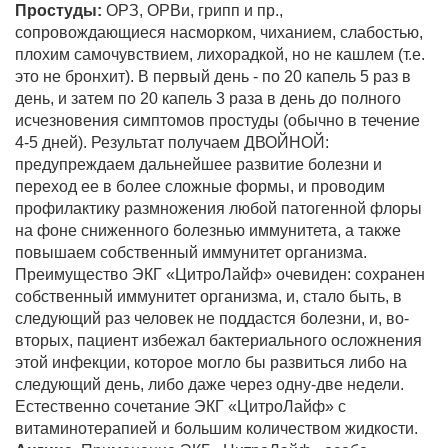
Простуды:
ОРЗ, ОРВи, грипп и пр.,
сопровождающиеся насморком, чиханием, слабостью,
плохим самочувствием, лихорадкой, но не кашлем (т.е.
это не бронхит). В первый день - по 20 капель 5 раз в
день, и затем по 20 капель 3 раза в день до полного
исчезновения симптомов простуды (обычно в течение
4-5 дней). Результат получаем ДВОЙНОЙ:
предупреждаем дальнейшее развитие болезни и
переход ее в более сложные формы, и проводим
профилактику размножения любой патогенной флоры
на фоне сниженного болезнью иммунитета, а также
повышаем собственный иммунитет организма.
Преимущество ЭКГ «ЦитроЛайф» очевиден: сохранен
собственный иммунитет организма, и, стало быть, в
следующий раз человек не поддастся болезни, и, во-
вторых, пациент избежал бактериального осложнения
этой инфекции, которое могло бы развиться либо на
следующий день, либо даже через одну-две недели.
Естественно сочетание ЭКГ «ЦитроЛайф» с
витаминотерапией и большим количеством жидкости.