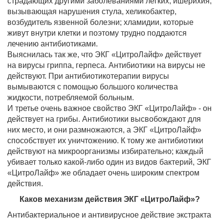
страдающих другими заболеваниями легких; ишерихия,
вызывающая нарушения стула, хеликобактер,
возбудитель язвенной болезни; хламидии, которые
живут внутри клетки и поэтому трудно поддаются
лечению антибиотиками.
Выяснилась так же, что ЭКГ «ЦитроЛайф» действует
на вирусы гриппа, герпеса. Антибиотики на вирусы не
действуют. При антибиотикотерапии вирусы
вымываются с помощью большого количества
жидкости, потребляемой больным.
И третье очень важное свойство ЭКГ «ЦитроЛайф» - он
действует на грибы. Антибиотики высвобождают для
них место, и они размножаются, а ЭКГ «ЦитроЛайф»
способствует их уничтожению. К тому же антибиотики
действуют на микроорганизмы избирательно; каждый
убивает только какой-либо один из видов бактерий, ЭКГ
«ЦитроЛайф» же обладает очень широким спектром
действия.
Каков механизм действия ЭКГ «ЦитроЛайф»?
Антибактериальное и антивирусное действие экстракта