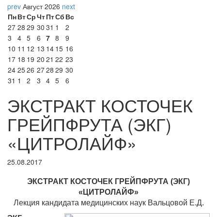
prev
Август 2026
next
Пн
Вт
Ср
Чт
Пт
Сб
Вс
27
28
29
30
31
1
2
3
4
5
6
7
8
9
10
11
12
13
14
15
16
17
18
19
20
21
22
23
24
25
26
27
28
29
30
31
1
2
3
4
5
6
ЭКСТРАКТ КОСТОЧЕК
ГРЕЙПФРУТА (ЭКГ)
«ЦИТРОЛАЙФ»
25.08.2017
ЭКСТРАКТ КОСТОЧЕК ГРЕЙПФРУТА (ЭКГ)
«ЦИТРОЛАЙФ»
Лекция кандидата медицинских наук Вальцовой Е.Д.