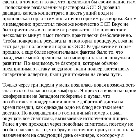
сделать в точности то же, что предложил бы своим пациентам
- полоскание разбавленным раствором ЭСГ. Я добавил
двадцать капель концентрата в шесть унций воды и
прополоскал горло этим достаточно горьким раствором. Затем
я немедленно проглотил такое же количество ЭСГ. Вкус не
был приятным - в отличие от результатов. По прошествии
нескольких минут я мог глотать практически безболезненно.
Чтобы подкрепить результаты, я повторил процедуру, взяв на
этот раз для полоскания порошок ЭСГ. Раздражение в горле
прошло, а еще более изумительным фактом было то, что
ожидаемые мной предпосылки насморка так и не получили
развития. По-видимому, те бактерии, которые обычно
предпринимают атаку, когда мои ткани подвергаются шоку
сигаретной аллергии, были уничтожены на своем пути.
Только через три недели у меня появилась новая возможность
спастись от большого дискомфорта. Я присутствовал на одной
конференции на Западном побережье и думал, что
позаботился о поддержании вполне добротной диеты на
время поездки, как однажды одно из блюд все-таки меня
достало. По возвращении в гостиничный номер я начал
ощущать все симптомы, вызываемые испорченной пищей.
Ранее я уже проходил через подобные симптомы, поэтому не
особо надеялся на то, что буду в состоянии присутствовать на
назначенном на следующий день семинаре, к которому я