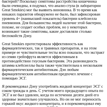
бактерий? Поскольку симптомы расстройства кишечника
были очевидны, я подумал, что анализ стула (в лаборатории
Great Smokies) мог бы выявить виновника. В то время как
никаких паразитов обнаружено не было, был зафиксирован
уровень 4+ (наивысший показатель) бактерии клебсиелла
пневмония. Для большинства людей наличие этой бактерии,
похоже, не создает особых проблем, но у некоторых
возникают такие симптомы, какие доставляли столько
беспокойств Дэну.
Great Smokies протестировала эффективность как
фармацевтических, так и травяных препаратов, и на этом
примере ее чувствительные тесты ясно показали, что экстракт
из семян грейпфрута является эффективным в
противодействии гнусным бактериям. Эта разновидность
штамма клебсиеллы была также чувствительна к нескольким
фармацевтическим антибиотикам. Дэн любым
фармацевтическим антибиотикам предпочел лечение с
помощью ЭСГ.
Я рекомендовал Дэну употреблять жидкий концентрат ЭСГ с
соком трижды в день. С учетом моего предыдущего опыта по
ЭСГ я не был удивлен, когда по истечении десяти дней его
здоровье значительно улучшилось. Но он не мог переносить
горький вкус жидкого концентрата, и я порекомендовал ему