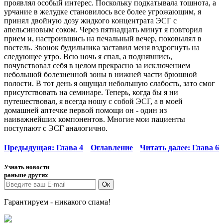
проявлял особый интерес. Поскольку подкатывала тошнота, а
урчание в желудке становилось все более угрожающим, я
принял двойную дозу жидкого концентрата ЭСГ с
апельсиновым соком. Через пятнадцать минут я повторил
прием и, настроившись на печальный вечер, поковылял в
постель. Звонок будильника заставил меня вздрогнуть на
следующее утро. Всю ночь я спал, а поднявшись,
почувствовал себя в целом прекрасно за исключением
небольшой болезненной зоны в нижней части брюшной
полости. В тот день я ощущал небольшую слабость, зато смог
присутствовать на семинаре. Теперь, когда бы я ни
путешествовал, я всегда ношу с собой ЭСГ, а в моей
домашней аптечке первой помощи он - один из
наиважнейших компонентов. Многие мои пациенты
поступают с ЭСГ аналогично.
Предыдущая: Глава 4
Оглавление
Читать далее: Глава 6
Узнать новости
раньше других
Гарантируем - никакого спама!