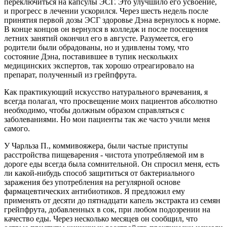
переключиться на капсулы ЭСГ. Это улучшило его усвоение,
и прогресс в лечении ускорился. Через шесть недель после
принятия первой дозы ЭСГ здоровье Дэна вернулось к норме.
В конце концов он вернулся в колледж и после посещения
летних занятий окончил его в августе. Разумеется, его
родители были обрадованы, но и удивлены тому, что
состояние Дэна, поставившее в тупик нескольких
медицинских экспертов, так хорошо отреагировало на
препарат, полученный из грейпфрута.
Как практикующий искусство натурального врачевания, я
всегда полагал, что просвещение моих пациентов абсолютно
необходимо, чтобы должным образом справляться с
заболеваниями. Но мои пациенты так же часто учили меня
самого.
У Чарльза П., коммивояжера, были частые приступы
расстройства пищеварения - чистота употребляемой им в
дороге еды всегда была сомнительной. Он спросил меня, есть
ли какой-нибудь способ защититься от бактериального
заражения без употребления на регулярной основе
фармацевтических антибиотиков. Я предложил ему
применять от десяти до пятнадцати капель экстракта из семян
грейпфрута, добавленных в сок, при любом подозрении на
качество еды. Через несколько месяцев он сообщил, что