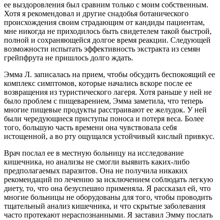
ее выздоровления был сравним только с моим собственным.
Хотя я рекомендовал и другие снадобья ботанического
происхождения своим страдающим от кандиды пациентам,
мне никогда не приходилось быть свидетелем такой быстрой,
полной и сохраняющейся долгое время реакции. Следующей
возможности испытать эффективность экстракта из семян
грейпфрута не пришлось долго ждать.
Эмма Л. записалась на прием, чтобы обсудить беспокоящий ее
комплекс симптомов, которые начались вскоре после ее
возвращения из туристического лагеря. Хотя раньше у ней не
было проблем с пищеварением, Эмма заметила, что теперь
многие пищевые продукты расстраивают ее желудок. У ней
были чередующиеся приступы поноса и потеря веса. Более
того, большую часть времени она чувствовала себя
истощенной, а во рту ощущался устойчивый кислый привкус.
Врач послал ее в местную больницу на исследование
кишечника, но анализы не смогли выявить каких-либо
предполагаемых паразитов. Она не получила никаких
рекомендаций по лечению за исключением соблюдать легкую
диету, то, что она безуспешно применяла. Я рассказал ей, что
многие больницы не оборудованы для того, чтобы проводить
тщательный анализ кишечника, и что скрытые заболевания
часто протекают нераспознанными. Я заставил Эмму послать