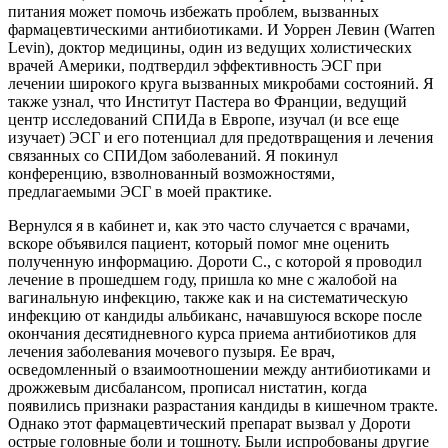
питания может помочь избежать проблем, вызванных
фармацевтическими антибиотиками. И Уоррен Левин (Warren
Levin), доктор медицины, один из ведущих холистических
врачей Америки, подтвердил эффективность ЭСГ при
лечении широкого круга вызванных микробами состояний. Я
также узнал, что Институт Пастера во Франции, ведущий
центр исследований СПИДа в Европе, изучал (и все еще
изучает) ЭСГ и его потенциал для предотвращения и лечения
связанных со СПИДом заболеваний. Я покинул
конференцию, взволнованный возможностями,
предлагаемыми ЭСГ в моей практике.
Вернулся я в кабинет и, как это часто случается с врачами,
вскоре объявился пациент, который помог мне оценить
полученную информацию. Дороти С., с которой я проводил
лечение в прошедшем году, пришла ко мне с жалобой на
вагинальную инфекцию, также как и на систематическую
инфекцию от кандиды альбиканс, начавшуюся вскоре после
окончания десятидневного курса приема антибиотиков для
лечения заболевания мочевого пузыря. Ее врач,
осведомленный о взаимоотношении между антибиотиками и
дрожжевым дисбалансом, прописал нистатин, когда
появились признаки разрастания кандиды в кишечном тракте.
Однако этот фармацевтический препарат вызвал у Дороти
острые головные боли и тошноту. Были испробованы другие