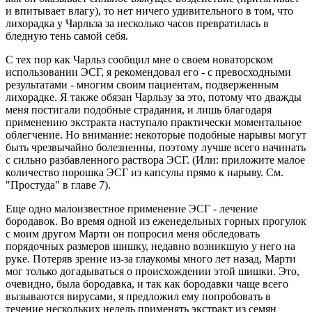
и впитывает влагу), то нет ничего удивительного в том, что
лихорадка у Чарльза за несколько часов превратилась в
бледную тень самой себя.
С тех пор как Чарльз сообщил мне о своем новаторском
использовании ЭСГ, я рекомендовал его - с превосходными
результатами - многим своим пациентам, подверженным
лихорадке. Я также обязан Чарльзу за это, потому что дважды
меня постигали подобные страдания, и лишь благодаря
применению экстракта наступало практически моментальное
облегчение. Но внимание: некоторые подобные нарывы могут
быть чрезвычайно болезненны, поэтому лучше всего начинать
с сильно разбавленного раствора ЭСГ. (Или: приложите малое
количество порошка ЭСГ из капсулы прямо к нарыву. См.
"Простуда" в главе 7).
Еще одно малоизвестное применение ЭСГ - лечение
бородавок. Во время одной из еженедельных горных прогулок
с моим другом Марти он попросил меня обследовать
порядочных размеров шишку, недавно возникшую у него на
руке. Потеряв зрение из-за глаукомы много лет назад, Марти
мог только догадываться о происхождении этой шишки. Это,
очевидно, была бородавка, и так как бородавки чаще всего
вызываются вирусами, я предложил ему попробовать в
течение нескольких недель применять экстракт из семян