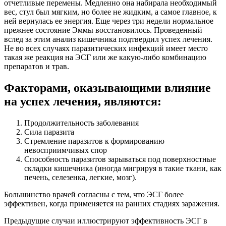
отчетливые перемены. Медленно она набирала необходимый
вес, стул был мягким, но более не жидким, а самое главное, к
ней вернулась ее энергия. Еще через три недели нормальное
прежнее состояние Эммы восстановилось. Проведенный
вслед за этим анализ кишечника подтвердил успех лечения.
Не во всех случаях паразитических инфекций имеет место
такая же реакция на ЭСГ или же какую-либо комбинацию
препаратов и трав.
Факторами, оказывающими влияние
на успех лечения, являются:
Продолжительность заболевания
Сила паразита
Стремление паразитов к формированию
невосприимчивых спор
Способность паразитов зарываться под поверхностные
складки кишечника (иногда мигрируя в такие ткани, как
печень, селезенка, легкие, мозг).
Большинство врачей согласны с тем, что ЭСГ более
эффективен, когда применяется на ранних стадиях заражения.
Предыдущие случаи иллюстрируют эффективность ЭСГ в