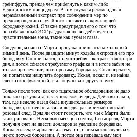
грейпфрута, прежде чем прибегнуть к каким-либо
медицинским процедурам. В том случае я рекомендовал
неразбавленный экстракт при соблюдении мер по
предотвращению случайного контакта с окружающей
бородавку кожей. Я также предупредил его о том, что
неразбавленный ЭСГ раздражающе воздействует на
чувствительные зоны, такие как губы и глаза.
Следующая наша с Марти прогулка пришлась на холодный
зимний день. После двадцати минут ходьбы я спросил его про
бородавку. Он признался, что употреблял экстракт только три
дня, а потом сбился с требуемого графика и в итоге забыл не
только про лечение, но и про саму бородавку. Сняв перчатку,
он попытался нащупать бородавку. Искал, искал и, не найдя,
слегка сконфуженный, стал ощупывать другую руку.
Только после того, как его тщательное обследование не дало
никакого результата, наступила моя очередь. Действительно,
там, где неделю назад была внушительных размеров
бородавка, от нее остался лишь едва различимый плоский
розовый след. Вряд ли стоит говорить, что мы с Марти были
заинтригованы. Несколько месяцев спустя, 1-го апреля, Марти
получил счет на двести долларов за удаление бородавки.
Когда его секретарша читала ему это, с ним могло случиться
нечто похуже бородавки. А потом она передала ему мои