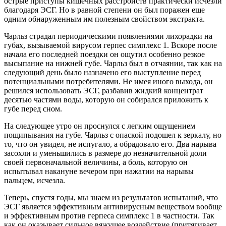
острые приступы кишечных расстройств практически исчезли
благодаря ЭСГ. Но в равной степени он был поражен еще
одним обнаруженным им полезным свойством экстракта.
Чарльз страдал периодическими появлениями лихорадки на
губах, вызываемой вирусом герпес симплекс 1. Вскоре после
начала его последней поездки он ощутил особенно резкое
высыпание на нижней губе. Чарльз был в отчаянии, так как на
следующий день было назначено его выступление перед
потенциальными потребителями. Не имея иного выхода, он
решился использовать ЭСГ, разбавив жидкий концентрат
десятью частями воды, которую он собирался приложить к
губе перед сном.
На следующее утро он проснулся с легким ощущением
пощипывания на губе. Чарльз с опаской подошел к зеркалу, но
то, что он увидел, не испугало, а обрадовало его. Два нарыва
засохли и уменьшились в размере до незначительной доли
своей первоначальной величины, а боль, которую он
испытывал накануне вечером при нажатии на нарывы
пальцем, исчезла.
Теперь, спустя годы, мы знаем из результатов испытаний, что
ЭСГ является эффективным антивирусным веществом вообще
и эффективным против герпеса симплекс 1 в частности. Так
как он оказывает сильное вяжущее воздействие (притягивает