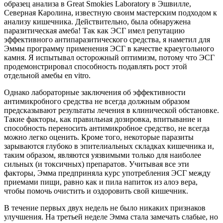
образец анализа в Great Smokies Laboratory в Эшвилле,
Северная Каролина, известную своим мастерским подходом к
анализу кишечника. Действительно, была обнаружена
паразитическая амеба! Так как ЭСГ имел репутацию
эффективного антипаразитического средства, я наметил для
Эммы программу применения ЭСГ в качестве краеугольного
камня. Я испытывал осторожный оптимизм, потому что ЭСГ
продемонстрировал способность подавлять рост этой
отдельной амебы en vitro.
Однако лабораторные заключения об эффективности
антимикробного средства не всегда должным образом
предсказывают результаты лечения в клинической обстановке.
Такие факторы, как правильная дозировка, впитывание и
способность переносить антимикробное средство, не всегда
можно легко оценить. Кроме того, некоторые паразиты
зарываются глубоко в эпителиальных складках кишечника и,
таким образом, являются уязвимыми только для наиболее
сильных (и токсичных) препаратов. Учитывая все эти
факторы, Эмма предприняла курс употребления ЭСГ между
приемами пищи, равно как и пила напиток из алоэ вера,
чтобы помочь очистить и оздоровить свой кишечник.
В течение первых двух недель не было никаких признаков
улучшения. На третьей неделе Эмма стала замечать слабые, но