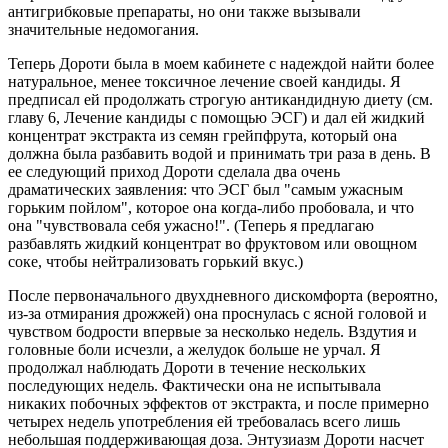
антигрибковые препараты, но они также вызывали
значительные недомогания.
Теперь Дороти была в моем кабинете с надеждой найти более
натуральное, менее токсичное лечение своей кандиды. Я
предписал ей продолжать строгую антикандидную диету (см.
главу 6, Лечение кандиды с помощью ЭСГ) и дал ей жидкий
концентрат экстракта из семян грейпфрута, который она
должна была разбавить водой и принимать три раза в день. В
ее следующий приход Дороти сделала два очень
драматических заявления: что ЭСГ был "самым ужасным
горьким пойлом", которое она когда-либо пробовала, и что
она "чувствовала себя ужасно!". (Теперь я предлагаю
разбавлять жидкий концентрат во фруктовом или овощном
соке, чтобы нейтрализовать горький вкус.)
После первоначального двухдневного дискомфорта (вероятно,
из-за отмирания дрожжей) она проснулась с ясной головой и
чувством бодрости впервые за несколько недель. Вздутия и
головные боли исчезли, а желудок больше не урчал. Я
продолжал наблюдать Дороти в течение нескольких
последующих недель. Фактически она не испытывала
никаких побочных эффектов от экстракта, и после примерно
четырех недель употребления ей требовалась всего лишь
небольшая поддерживающая доза. Энтузиазм Дороти насчет