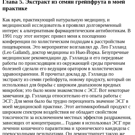
Глава 5. Экстракт из семян грейпфрута в моей
практике
Как врач, практикующий натуральную медицину, и
медицинский исследователь я проявлял долговременный
интерес к альтернативам фармацевтическим антибиотикам. В
1991 году этот интерес привел меня к посещению
конференции по холистическим подходам к расстройствам
пищеварения. Это мероприятие возглавлял др. Лео Гэлланд
(Leo Galland), доктор медицины из Нью-Йорка. Безупречные
медицинские рекомендации др. Гэлланда и его передовые
работы по происходящим из окружающей среды причинам
болезней сделали его ведущим оратором в холистическом
здравоохранении. Я прочитал доклад др. Гэлланда по
экстракту из семян грейпфрута, новому продукту, который он
использовал для борьбы с широким диапазоном вредных
микробов; это было моим знакомством с ЭСГ. Вот некоторые
замечания др. Гэлланда относительно его опыта работы с
ЭСГ: Для меня было бы трудно переоценить значение ЭСГ в
моей медицинской практике. Этот антимикробный продукт с
широким спектром воздействия не обладает свойством
токсичности за исключением местных эффектов раздражения,
зависящих от концентрации... Годами я использовал ЭСГ при
лечении кишечного паразитизма и хронического кандидоза с
превосходными результатами. Он демонстрирует такую же