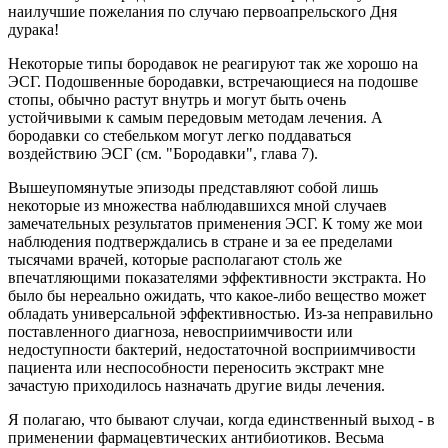
наилучшие пожелания по случаю первоапрельского Дня
дурака!
Некоторые типы бородавок не реагируют так же хорошо на
ЭСГ. Подошвенные бородавки, встречающиеся на подошве
стопы, обычно растут внутрь и могут быть очень
устойчивыми к самым передовым методам лечения. А
бородавки со стебельком могут легко поддаваться
воздействию ЭСГ (см. "Бородавки", глава 7).
Вышеупомянутые эпизоды представляют собой лишь
некоторые из множества наблюдавшихся мной случаев
замечательных результатов применения ЭСГ. К тому же мои
наблюдения подтверждались в стране и за ее пределами
тысячами врачей, которые располагают столь же
впечатляющими показателями эффективности экстракта. Но
было бы нереально ожидать, что какое-либо вещество может
обладать универсальной эффективностью. Из-за неправильно
поставленного диагноза, невосприимчивости или
недоступности бактерий, недостаточной восприимчивости
пациента или неспособности переносить экстракт мне
зачастую приходилось назначать другие виды лечения.
Я полагаю, что бывают случаи, когда единственный выход - в
применении фармацевтических антибиотиков. Весьма