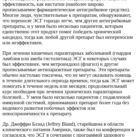
эффективность, как нистатин (наиболее широко
прописываемое фармацевтическое антигрибковое средство).
Многие люди, чувствительные к препаратам, обнаруживают,
что переносят ЭСГ гораздо легче, чем другие антигрибковые
препараты, и у меня было несколько пациентов, которым
единственно этот продукт помог победить хронический
кандидоз, тогда как любой другой препарат был непереносим
или неэффективен.
При лечении кишечных паразитарных заболеваний (гиардия
ламблия или амеба гистолитика) ЭСГ в некоторых случаях
был эффективнее, чем метронидазол (флагил) и другие
прописываемые антипаразитные препараты. Эти препараты
обычно настолько токсичны, что не могут оказывать помощь
в течение длительного периода времени, тогда как ЭСГ может
помогать в течение недель или месяцев; продолжительный
курс необходим при лечении хронических паразитарных
болезней... У меня было несколько пациентов с подавленной
иммунной системой, принимавших препарат более года без
видимого развития побочных эффектов или
невосприимчивости к препарату.
Др. Джеффри Блэнд (Jeffrey Bland), старейшина в области
клинического питания Америки, также был на конференции и
согласился, что ЭСГ в сочетании с программой здорового