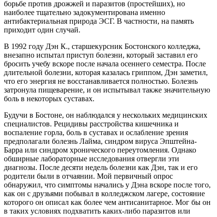
борьбе против дрожжей и паразитов (простейших), но
наиболее тщательно задокументирована именно
антибактериальная природа ЭСГ. В частности, на память
приходит один случай.
В 1992 году Дэн К., старшекурсник Бостонского колледжа,
внезапно испытал приступ болезни, который заставил его
бросить учебу вскоре после начала осеннего семестра. После
длительной болезни, которая казалась гриппом, Дэн заметил,
что его энергия не восстанавливается полностью. Болезнь
затронула пищеварение, и он испытывал также значительную
боль в некоторых суставах.
Будучи в Бостоне, он наблюдался у нескольких медицинских
специалистов. Рецидивы расстройства кишечника и
воспаление горла, боль в суставах и ослабление зрения
предполагали болезнь Лайма, синдром вируса Эпштейна-
Барра или синдром хронического переутомления. Однако
обширные лабораторные исследования отвергли эти
диагнозы. После десяти недель болезни как Дэн, так и его
родители были в отчаянии. Мой первичный опрос
обнаружил, что симптомы начались у Дэна вскоре после того,
как он с друзьями побывал в колледжском лагере, состояние
которого он описал как более чем антисанитарное. Мог бы он
в таких условиях подхватить каких-либо паразитов или