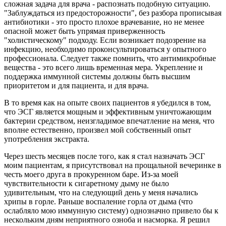
сложная задача для врача - распознать подобную ситуацию.
"Заблуждаться из предосторожности", без разбора прописывая
антибиотики - это просто плохое врачевание, но не менее
опасной может быть упрямая приверженность
"холистическому" подходу. Если возникает подозрение на
инфекцию, необходимо проконсультироваться у опытного
профессионала. Следует также помнить, что антимикробные
вещества - это всего лишь временная мера. Укрепление и
поддержка иммунной системы должны быть высшим
приоритетом и для пациента, и для врача.
В то время как на опыте своих пациентов я убедился в том,
что ЭСГ является мощным и эффективным уничтожающим
бактерии средством, неизгладимое впечатление на меня, что
вполне естественно, произвел мой собственный опыт
употребления экстракта.
Через шесть месяцев после того, как я стал назначать ЭСГ
моим пациентам, я присутствовал на прощальной вечеринке в
честь моего друга в прокуренном баре. Из-за моей
чувствительности к сигаретному дыму не было
удивительным, что на следующий день у меня начались
хрипы в горле. Раньше воспаление горла от дыма (что
ослабляло мою иммунную систему) однозначно привело бы к
нескольким дням неприятного озноба и насморка. Я решил